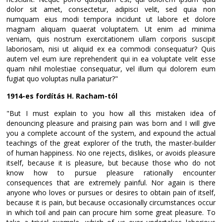
dolor sit amet, consectetur, adipisci velit, sed quia non
numquam eius modi tempora incidunt ut labore et dolore
magnam aliquam quaerat voluptatem. Ut enim ad minima
veniam, quis nostrum exercitationem ullam corporis suscipit
laboriosam, nisi ut aliquid ex ea commodi consequatur? Quis
autem vel eum iure reprehenderit qui in ea voluptate velit esse
quam nihil molestiae consequatur, vel illum qui dolorem eum
fugiat quo voluptas nulla pariatur?"
1914-es fordítás H. Racham-tól
"But I must explain to you how all this mistaken idea of
denouncing pleasure and praising pain was born and I will give
you a complete account of the system, and expound the actual
teachings of the great explorer of the truth, the master-builder
of human happiness. No one rejects, dislikes, or avoids pleasure
itself, because it is pleasure, but because those who do not
know how to pursue pleasure rationally encounter
consequences that are extremely painful. Nor again is there
anyone who loves or pursues or desires to obtain pain of itself,
because it is pain, but because occasionally circumstances occur
in which toil and pain can procure him some great pleasure. To