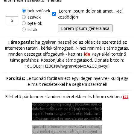
értelmetlen szavaktól mentes.
bekezdések
'Lorem ipsum dolor sit amet...'-tel
szavak
kezdõdjön
byte-ok
listák
Támogatás:
ha gyakran használod az oldalt és szeretnéd az
interneten tartani, kérlek támogasd. Nincs minimális támogatás,
minden összeget elfogadunk - kattints
ide
PayPal-lal történő
támogatáshoz. Köszönjük a támogatásod. Donate bitcoin:
16UQLq1HZ3CNwhvgrarV6pMoA2CDjb4tyF
Fordítás:
Le tudnád fordítani ezt egy idegen nyelvre? Küldj egy
e-mailt részletekkel ha segíteni szeretnél!
Elérhetõ pár banner standard méretekben és három színben
itt
: