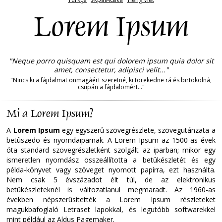
Lorem Ipsum
"Neque porro quisquam est qui dolorem ipsum quia dolor sit
amet, consectetur, adipisci velit..."
"Nincs ki a fájdalmat önmagáért szeretné, ki törekedne rá és birtokolná,
csupán a fájdalomért..."
Mi a Lorem Ipsum?
A
Lorem Ipsum
egy egyszerû szövegrészlete, szövegutánzata a
betûszedõ és nyomdaiparnak. A Lorem Ipsum az 1500-as évek
óta standard szövegrészletként szolgált az iparban; mikor egy
ismeretlen nyomdász összeállította a betûkészletét és egy
példa-könyvet vagy szöveget nyomott papírra, ezt használta.
Nem csak 5 évszázadot élt túl, de az elektronikus
betûkészleteknél is változatlanul megmaradt. Az 1960-as
években népszerûsítették a Lorem Ipsum részleteket
magukbafoglaló Letraset lapokkal, és legutóbb softwarekkel
mint például az Aldus Pagemaker.