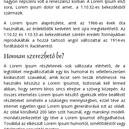
nagyon népszerû volt a reneszánsz korban. A Lorem Ipsum elsõ
sora, Lorem ipsum dolor sit amet.. a 1.10.32-es bekezdésbõl
származik.
A Lorem Ipsum alaprészlete, amit az 1966-as évek óta
használtak, az érdeklõdõk kedvéért lent újra megtekinthetõ. Az
1.10.32 és 1.10.33-as bekezdéseket szintén eredeti formájukban
reprodukálták a hozzá tartozó angol változattal az 1914-es
fordításból H. Rackhamtól.
Honnan szerezhetõ be?
A Lorem Ipsum részleteinek sok változata elérhetõ, de a
legtöbbet megváltoztatták egy kis humorral és véletlenszerûen
kiválasztott szavakkal, amik kicsit sem teszik értelmessé. Ha
használni készülsz a Lorem Ipsumot, biztosnak kell lenned
abban, hogy semmi kínos sincs elrejtve a szöveg közepén. Az
összes internetes Lorem Ipsum készítõ igyekszik elõre beállított
részleteket ismételni a szükséges mennyiségben, ezzel téve az
internet egyetlen igazi Lorem Ipsum generátorává ezt az oldalt.
Az oldal körülbelül 200 latin szót használ, egy maroknyi modell-
mondatszerkezettel így téve a Lorem Ipsumot elfogadhatóvá.
Továbbá az elkészült Lorem Ipsum humortól, ismétlõdéstõl vagy