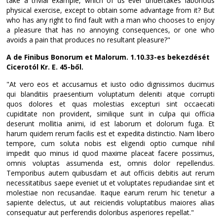
take a trivial example, which of us ever undertakes laborious
physical exercise, except to obtain some advantage from it? But
who has any right to find fault with a man who chooses to enjoy
a pleasure that has no annoying consequences, or one who
avoids a pain that produces no resultant pleasure?"
A de Finibus Bonorum et Malorum. 1.10.33-es bekezdését
Cicerotól Kr. E. 45-ből.
"At vero eos et accusamus et iusto odio dignissimos ducimus
qui blanditiis praesentium voluptatum deleniti atque corrupti
quos dolores et quas molestias excepturi sint occaecati
cupiditate non provident, similique sunt in culpa qui officia
deserunt mollitia animi, id est laborum et dolorum fuga. Et
harum quidem rerum facilis est et expedita distinctio. Nam libero
tempore, cum soluta nobis est eligendi optio cumque nihil
impedit quo minus id quod maxime placeat facere possimus,
omnis voluptas assumenda est, omnis dolor repellendus.
Temporibus autem quibusdam et aut officiis debitis aut rerum
necessitatibus saepe eveniet ut et voluptates repudiandae sint et
molestiae non recusandae. Itaque earum rerum hic tenetur a
sapiente delectus, ut aut reiciendis voluptatibus maiores alias
consequatur aut perferendis doloribus asperiores repellat."