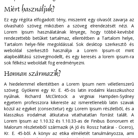
Miért használjuk?
Ez egy régóta elfogadott tény, miszerint egy olvasót zavarja az
olvasható szöveg miközben a szöveg elrendezését nézi. A
Lorem Ipsum használatának lényege, hogy többé-kevésbé
rendezettebb betûket tartalmaz, ellentétben a Tartalom helye,
Tartalom helye-féle megoldással. Sok desktop szerkesztõ és
weboldal szerkesztõ használja a Lorem Ipsum-ot mint
alapbeállítású szövegmodellt, és egy keresés a lorem ipsum-ra
sok félkész weboldalt fog eredményezni.
Honnan származik?
A hiedelemmel ellentétben a Lorem Ipsum nem véletlenszerû
szöveg. Gyökerei egy Kr. E. 45-ös latin irodalmi klasszikushoz
nyúlnak. Richarrd McClintock a virginiai Hampden-Sydney
egyetem professzora kikereste az ismeretlenebb latin szavak
közül az egyiket (consectetur) egy Lorem Ipsum részletbõl, és a
klasszikus irodalmat átkutatva vitathatatlan forrást talált. A
Lorem Ipsum az 1.10.32 és 1.10.33-as de Finibus Bonoruem et
Malorum részleteibõl származik (A Jó és Rossz határai - Cicero),
Kr. E. 45-bõl. A könyv az etika elméletét tanulmányozza, ami