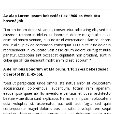
Az alap Lorem Ipsum bekezdést az 1966-as évek óta
használják
"Lorem ipsum dolor sit amet, consectetur adipiscing elit, sed do
eiusmod tempor incididunt ut labore et dolore magna aliqua. Ut
enim ad minim veniam, quis nostrud exercitation ullamco laboris
nisi ut aliquip ex ea commodo consequat. Duis aute irure dolor in
reprehenderit in voluptate velit esse cillum dolore eu fugiat nulla
pariatur. Excepteur sint occaecat cupidatat non proident, sunt in
culpa qui officia deserunt mollit anim id est laborum."
A de Finibus Bonorum et Malorum. 1.10.32-es bekezdését
Cicerotól Kr. E. 45-ből.
"Sed ut perspiciatis unde omnis iste natus error sit voluptatem
accusantium doloremque laudantium, totam rem aperiam,
eaque ipsa quae ab illo inventore veritatis et quasi architecto
beatae vitae dicta sunt explicabo. Nemo enim ipsam voluptatem
quia voluptas sit aspernatur aut odit aut fugit, sed quia
consequuntur magni dolores eos qui ratione voluptatem sequi
nesciunt. Neque porro quisquam est, qui dolorem ipsum quia