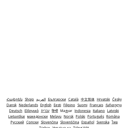
Հայերեն
Shqip
‫العربية
Български
Català
中文简体
Hrvatski
Česky
Dansk
Nederlands
English
Eesti
Filipino
Suomi
Français
ქართული
Deutsch
Ελληνικά
‫עברית
हिन्दी
Magyar
Indonesia
Italiano
Latviski
Lietuviškai
македонски
Melayu
Norsk
Polski
Português
Româna
Pyccкий
Српски
Slovenčina
Slovenščina
Español
Svenska
ไทย
Türkçe
Українська
Tiếng Việt